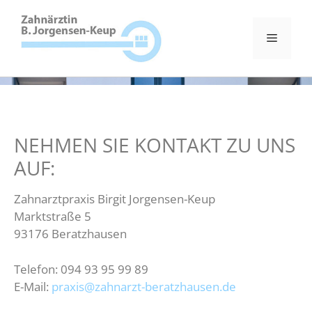
Öffnungszeiten:
Mo und Do: 08:00 - 12:00 Uhr
I 14:00 - 18:00 I Di: 08:00 - 12:00 Uhr I 14:00 -
18:00 I Mi und Fr: 08:00 - 12:00 Uhr
Sofortkontakt:
09493 / 95 99 89
NEHMEN SIE KONTAKT ZU UNS
AUF:
Zahnarztpraxis Birgit Jorgensen-Keup
Marktstraße 5
93176 Beratzhausen
Telefon: 094 93 95 99 89
E-Mail:
praxis@zahnarzt-beratzhausen.de