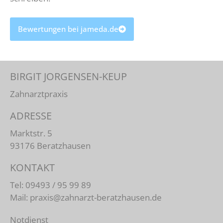
Bewertungen bei jameda.de
BIRGIT JORGENSEN-KEUP
Zahnarztpraxis
ADRESSE
Marktstr. 5
93176 Beratzhausen
KONTAKT
Tel:
09493 / 95 99 89
Mail:
praxis@zahnarzt-beratzhausen.de
Notdienst